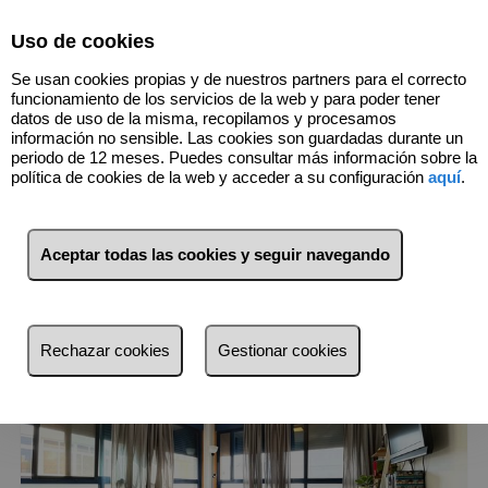
Select Language
▼
Uso de cookies
Se usan cookies propias y de nuestros partners para el correcto
funcionamiento de los servicios de la web y para poder tener
datos de uso de la misma, recopilamos y procesamos
información no sensible. Las cookies son guardadas durante un
4
Inmuebles
Puerto - Canteras (Las
periodo de 12 meses. Puedes consultar más información sobre la
Palmas)
política de cookies de la web y acceder a su configuración
aquí
.
Lista
Mapa
Filtros
Aceptar todas las cookies y seguir navegando
más reciente
más reciente
Rechazar cookies
Gestionar cookies
Menos reciente
Baratos
Caros