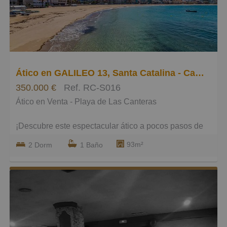
35.000 € adicionales (opcional). Una solución práctica
si necesitas estacionamiento seguro y cercano.
No dejes pasar esta oportunidad única en primera
línea de playa. ¡Contacta con nosotros para concertar
una visita!
Ático en GALILEO 13, Santa Catalina - Canteras
350.000 €
Ref. RC-S016
Ático en Venta - Playa de Las Canteras
¡Descubre este espectacular ático a pocos pasos de
la famosa playa de Las Canteras!
93m²
2 Dorm
1 Baño
Con una distribución ideal, este inmueble cuenta con
dos dormitorios luminosos que ofrecen un ambiente
acogedor y relajante.
La cocina, es perfecta para preparar deliciosas
comidas.