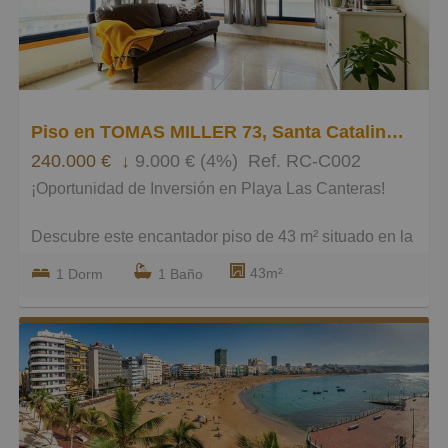
Pequeños
Grandes
Piso en TOMAS MILLER 73, Santa Catalina - Canteras
240.000 €
↓
9.000 € (4%)
Ref. RC-C002
¡Oportunidad de Inversión en Playa Las Canteras!
Descubre este encantador piso de 43 m² situado en la
esquina de la Calle Tomás Miller 73, a tan solo 1
43m²
1 Dorm
1 Baño
minuto a pie de la famosa Playa de Las Canteras. Una
ubicación privilegiada frente al mar que convierte este
inmueble en la opción perfecta para quienes buscan
vivir o invertir en el corazón de Las Palmas.
Este acogedor apartamento cuenta con 1 dormitorio
con armarios empotrados que optimizan el espacio, 1