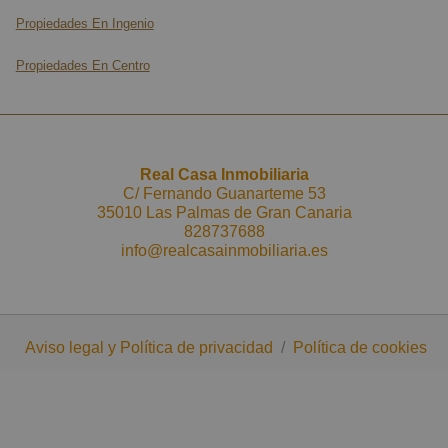
y descubrir cómo este local puede ser el lugar ideal
Propiedades En Ingenio
para tu próximo proyecto. Recuerda que los gastos de
notaría e impuestos no están incluidos en el precio.
Propiedades En Centro
¡No dejes pasar esta oportunidad!
Llamamé y podrás visitarlo sin compromiso.
Real Casa Inmobiliaria
Información adicional: gastos de notaria e impuestos
C/ Fernando Guanarteme 53
no incluidos en el precio. Los datos expuestos son
35010 Las Palmas de Gran Canaria
meramente orientativos y pueden estar sujetos a
828737688
info@realcasainmobiliaria.es
errores u omisiones involuntarios.
Aviso legal y Política de privacidad
/
Política de cookies