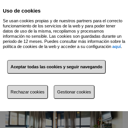
Select Language
▼
Uso de cookies
Se usan cookies propias y de nuestros partners para el correcto
funcionamiento de los servicios de la web y para poder tener
datos de uso de la misma, recopilamos y procesamos
información no sensible. Las cookies son guardadas durante un
20
Inmuebles
Las Palmas de Gran
periodo de 12 meses. Puedes consultar más información sobre la
Canaria (Las Palmas)
política de cookies de la web y acceder a su configuración
aquí
.
Lista
Mapa
Filtros
Aceptar todas las cookies y seguir navegando
más reciente
más reciente
Rechazar cookies
Gestionar cookies
Menos reciente
Baratos
Caros