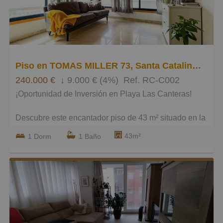
Pequeños
Grandes
Piso en TOMAS MILLER 73, Santa Catalina - Canteras
240.000 €
↓
9.000 € (4%)
Ref. RC-C002
¡Oportunidad de Inversión en Playa Las Canteras!
Descubre este encantador piso de 43 m² situado en la
esquina de la Calle Tomás Miller 73, a tan solo 1
43m²
1 Dorm
1 Baño
minuto a pie de la famosa Playa de Las Canteras. Una
ubicación privilegiada frente al mar que convierte este
inmueble en la opción perfecta para quienes buscan
vivir o invertir en el corazón de Las Palmas.
Este acogedor apartamento cuenta con 1 dormitorio
con armarios empotrados que optimizan el espacio, 1